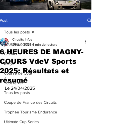
Post
Tous les posts
Circuits Infos
Tous les posts
24 avr. 2025
6 min de lecture
6 HEURES DE MAGNY-
Circuits
COURS VdeV Sports
Rallye
2025: Résultats et
Course de Côte
résumé
Tout terrain
Le 24/04/2025
Tous les posts
Coupe de France des Circuits
Trophée Tourisme Endurance
Ultimate Cup Series