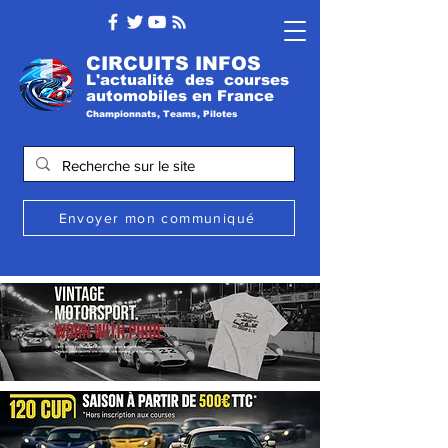
CIRCUITS INFOS
L'actualité des courses
automobile
s
en France
Championnats, Teams, Pilotes
Envoyer mon communiqué