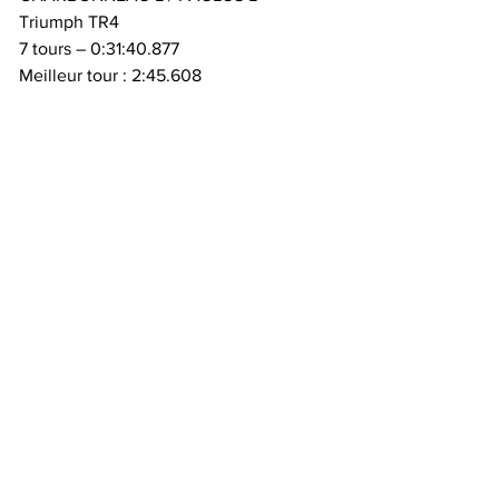
Triumph TR4
7 tours – 0:31:40.877
Meilleur tour : 2:45.608
N°99 - SC4 / GT RACING SUPPLIES - 
PEETERS G / DEBRAEY F
Lotus 23
4 tours – 0:08:28.664
Meilleur tour : 2:04.009
N°739 - H-TSRC 3 / GT RACING 
SUPPLIES - ZURSTRASSEN L / 
DEBRAEY F
Elva MK5
3 tours – 0:07:00.627
Meilleur tour : 2:19.141
N°8600 - SC5 / GT RACING SUPPLIES - 