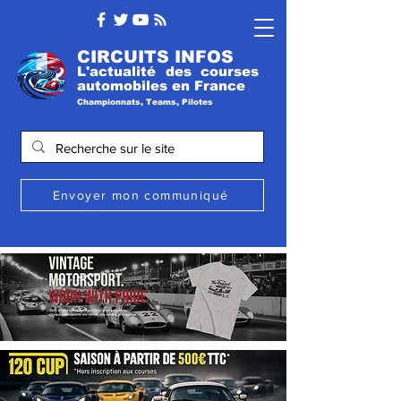
CIRCUITS INFOS
L'actualité des courses
automobile
s
en France
Championnats, Teams, Pilotes
Envoyer mon communiqué