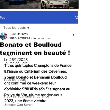
Post
Tous les posts
Circuits Infos
Tous les posts
26 nov. 2023
7 min de lecture
Bonato et Boulloud
Circuits
terminent en beauté !
Rallye
Le 26/11/2023
Course de Côte
Titrés quintuples Champions de France 
Tout terrain
à l’issue du Critérium des Cévennes, 
Yoann Bonato et Benjamin Boulloud 
Tous les posts
ont confirmé ce weekend leur 
Coupe de France des Circuits
domination de la saison : ils signent au 
Rallye du Var, ultime rendez-vous 
Trophée Tourisme Endurance
2023, une 6ème victoire.
Ultimate Cup Series