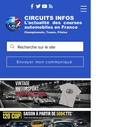
CIRCUITS INFOS
L'actualité des courses
automobile
s
en France
Championnats, Teams, Pilotes
Envoyer mon communiqué