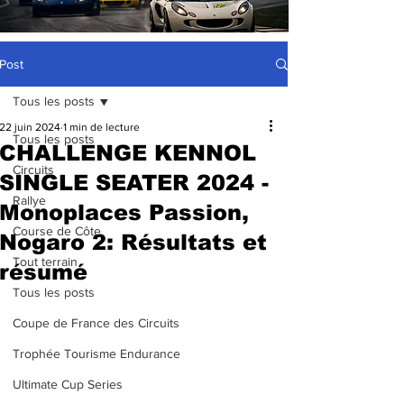
Post
Tous les posts
22 juin 2024
1 min de lecture
Tous les posts
CHALLENGE KENNOL
Circuits
SINGLE SEATER 2024 -
Rallye
Monoplaces Passion,
Course de Côte
Nogaro 2: Résultats et
Tout terrain
résumé
Tous les posts
Coupe de France des Circuits
Trophée Tourisme Endurance
Ultimate Cup Series