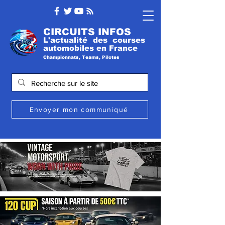
CIRCUITS INFOS
L'actualité des courses
automobile
s
en France
Championnats, Teams, Pilotes
Envoyer mon communiqué