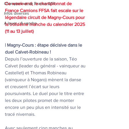
Ce week-end, le championnat de 
Championnat de France GT4
France Camions FFSA fait escale sur le 
Infos diverses
légendaire circuit de Magny-Cours pour 
A louer - A vendre
la troisième manche du calendrier 2025 
(11 au 13 juillet)
| Magny-Cours : étape décisive dans le 
duel Calvet-Robineau !
Depuis l’ouverture de la saison, Téo 
Calvet (leader du général - vainqueur au 
Castellet) et Thomas Robineau 
(vainqueur à Nogaro) mènent la danse 
et creusent l’écart sur leurs 
poursuivants. Le duel pour le titre entre 
les deux pilotes promet de monter 
encore un peu plus en intensité sur le 
tracé nivernais.
Avec seulement cinq manches au 