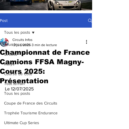
Post
Tous les posts
Circuits Infos
Tous les posts
12 juil. 2025
3 min de lecture
Championnat de France
Circuits
Camions FFSA Magny-
Rallye
Cours 2025:
Course de Côte
Présentation
Tout terrain
Le 12/07/2025
Tous les posts
Coupe de France des Circuits
Trophée Tourisme Endurance
Ultimate Cup Series