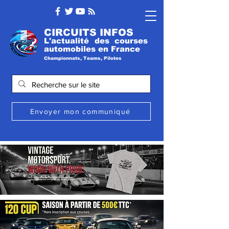
CIRCUITS INFOS
L'actualité des courses
automobile
s
en France
Championnats, Teams, Pilotes
Envoyer mon communiqué