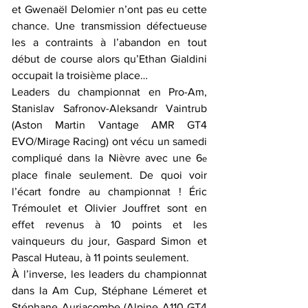
et Gwenaël Delomier n’ont pas eu cette 
chance. Une transmission défectueuse 
les a contraints à l’abandon en tout 
début de course alors qu’Ethan Gialdini 
occupait la troisième place… 
Leaders du championnat en Pro-Am, 
Stanislav Safronov-Aleksandr Vaintrub 
(Aston Martin Vantage AMR GT4 
EVO/Mirage Racing) ont vécu un samedi 
compliqué dans la Nièvre avec une 6
e
place finale seulement. De quoi voir 
l’écart fondre au championnat ! Éric 
Trémoulet et Olivier Jouffret sont en 
effet revenus à 10 points et les 
vainqueurs du jour, Gaspard Simon et 
Pascal Huteau, à 11 points seulement.
À l’inverse, les leaders du championnat 
dans la Am Cup, Stéphane Lémeret et 
Stéphane Auriacombe (Alpine A110 GT4 