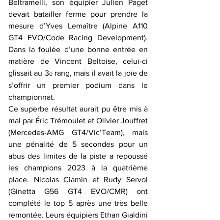
Beltramelli, son équipier Julien Paget 
devait batailler ferme pour prendre la 
mesure d’Yves Lemaître (Alpine A110 
GT4 EVO/Code Racing Development). 
Dans la foulée d’une bonne entrée en 
matière de Vincent Beltoise, celui-ci 
glissait au 3
 rang, mais il avait la joie de 
e
s’offrir un premier podium dans le 
championnat.
Ce superbe résultat aurait pu être mis à 
mal par Éric Trémoulet et Olivier Jouffret 
(Mercedes-AMG GT4/Vic’Team), mais 
une pénalité de 5 secondes pour un 
abus des limites de la piste a repoussé 
les champions 2023 à la quatrième 
place. Nicolas Ciamin et Rudy Servol 
(Ginetta G56 GT4 EVO/CMR) ont 
complété le top 5 après une très belle 
remontée. Leurs équipiers Ethan Gialdini 