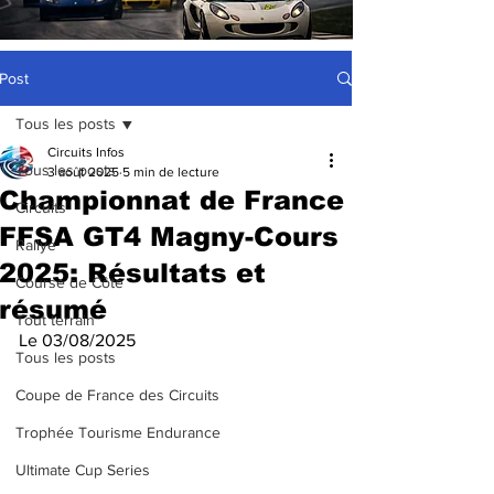
Post
Tous les posts
Circuits Infos
Tous les posts
3 août 2025
5 min de lecture
Championnat de France
Circuits
FFSA GT4 Magny-Cours
Rallye
2025: Résultats et
Course de Côte
résumé
Tout terrain
Le 03/08/2025
Tous les posts
Coupe de France des Circuits
Trophée Tourisme Endurance
Ultimate Cup Series