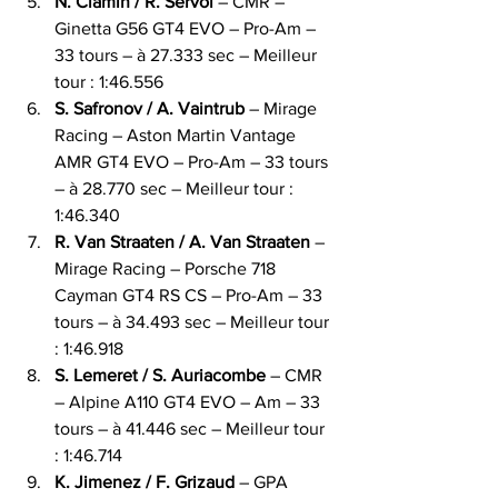
N. Ciamin / R. Servol
 – CMR – 
Ginetta G56 GT4 EVO – Pro-Am – 
33 tours – à 27.333 sec – Meilleur 
tour : 1:46.556
S. Safronov / A. Vaintrub
 – Mirage 
Racing – Aston Martin Vantage 
AMR GT4 EVO – Pro-Am – 33 tours 
– à 28.770 sec – Meilleur tour : 
1:46.340
R. Van Straaten / A. Van Straaten
 – 
Mirage Racing – Porsche 718 
Cayman GT4 RS CS – Pro-Am – 33 
tours – à 34.493 sec – Meilleur tour 
: 1:46.918
S. Lemeret / S. Auriacombe
 – CMR 
– Alpine A110 GT4 EVO – Am – 33 
tours – à 41.446 sec – Meilleur tour 
: 1:46.714
K. Jimenez / F. Grizaud
 – GPA 