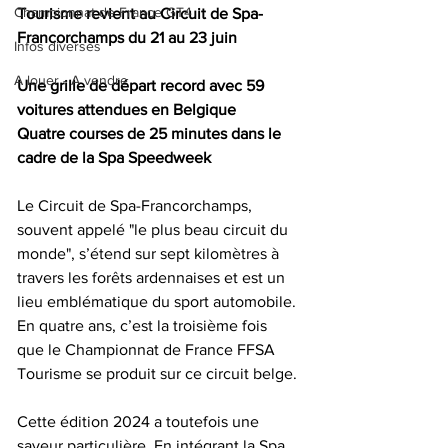
Championnat de France GT4
Tourisme revient au Circuit de Spa-
Francorchamps du 21 au 23 juin
Infos diverses
A louer - A vendre
Une grille de départ record avec 59 
voitures attendues en Belgique
Quatre courses de 25 minutes dans le 
cadre de la Spa Speedweek
Le Circuit de Spa-Francorchamps, 
souvent appelé "le plus beau circuit du 
monde", s’étend sur sept kilomètres à 
travers les forêts ardennaises et est un 
lieu emblématique du sport automobile. 
En quatre ans, c’est la troisième fois 
que le Championnat de France FFSA 
Tourisme se produit sur ce circuit belge.
Cette édition 2024 a toutefois une 
saveur particulière. En intégrant la Spa 