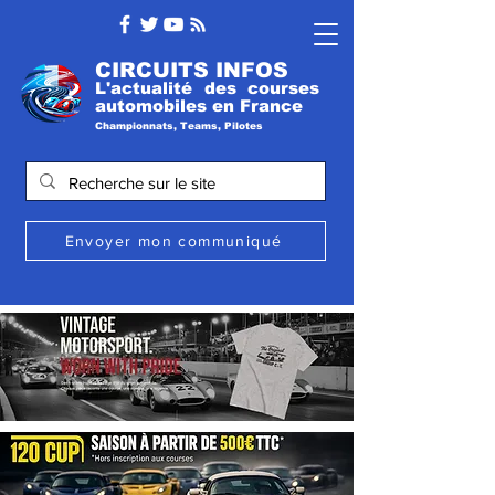
CIRCUITS INFOS
L'actualité des courses
automobile
s
en France
Championnats, Teams, Pilotes
Envoyer mon communiqué