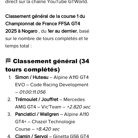
direct sur la chaîne YouTube GTWorld.
Classement général de la course 1 du 
Championnat de France FFSA GT4 
2025 à Nogaro 
, du 
1er au dernier
, basé 
sur le nombre de tours complétés et le 
temps total :
🏁 
Classement général (34 
tours complétés)
Simon / Huteau
 – Alpine A110 GT4 
EVO – Code Racing Development 
– 
01:00:11.056
Trémoulet / Jouffret
 – Mercedes 
AMG GT4 – Vic'Team – 
+2.820 sec
Panciatici / Wallgren
 – Alpine A110 
GT4+ – Chazel Technologie 
Course – 
+8.420 sec
Ciamin / Servol
 – Ginetta G56 GT4 