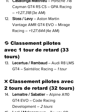
Casalonga Matthieu
 – Porsche 718 
Cayman GT4 RS CS – GPA Racing 
– 
+1:27.318
 (3e AM)
Sloss / Levy
 – Aston Martin 
Vantage AMR GT4 EVO – Mirage 
Racing – 
+1:27.644
 (4e AM)
🔁 
Classement pilotes 
avec 1 tour de retard (33 
tours)
Lecertua / Rambaud
 – Audi R8 LMS 
GT4 – Saintéloc Racing – 
1 tour
❌ 
Classement pilotes avec 
2 tours de retard (32 tours)
Lemaitre / Sabatier
 – Alpine A110 
GT4 EVO – Code Racing 
Development – 
2 tours