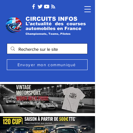
CIRCUITS INFOS
L'actualité des courses
automobile
s
en France
Championnats, Teams, Pilotes
Envoyer mon communiqué