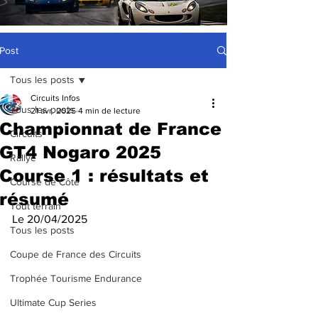
Post
Tous les posts
Circuits Infos
Tous les posts
21 avr. 2025
4 min de lecture
Championnat de France
Circuits
GT4 Nogaro 2025
Rallye
Course 1 : résultats et
Course de Côte
résumé
Tout terrain
Le 20/04/2025
Tous les posts
Coupe de France des Circuits
Trophée Tourisme Endurance
Ultimate Cup Series