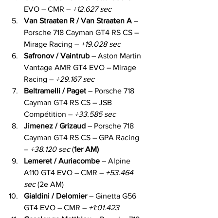
EVO – CMR – 
+12.627 sec
Van Straaten R / Van Straaten A
 – 
Porsche 718 Cayman GT4 RS CS – 
Mirage Racing – 
+19.028 sec
Safronov / Vaintrub
 – Aston Martin 
Vantage AMR GT4 EVO – Mirage 
Racing – 
+29.167 sec
Beltramelli / Paget
 – Porsche 718 
Cayman GT4 RS CS – JSB 
Compétition – 
+33.585 sec
Jimenez / Grizaud
 – Porsche 718 
Cayman GT4 RS CS – GPA Racing 
– 
+38.120 sec
 (
1er AM)
Lemeret / Auriacombe
 – Alpine 
A110 GT4 EVO – CMR – 
+53.464 
sec
 (2e AM)
Gialdini / Delomier
 – Ginetta G56 
GT4 EVO – CMR – 
+1:01.423