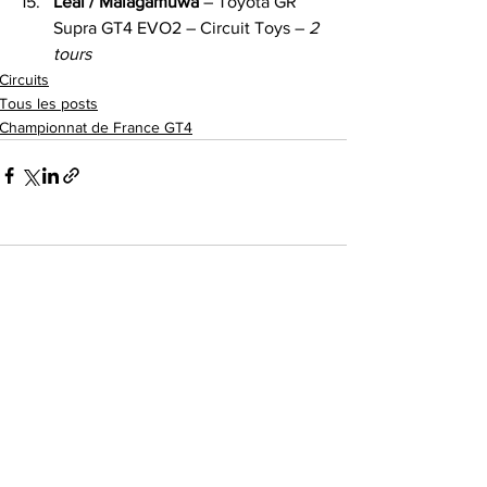
Leal / Malagamuwa
 – Toyota GR 
Supra GT4 EVO2 – Circuit Toys – 
2 
tours
Circuits
Tous les posts
Championnat de France GT4
Commentaires
Rédigez un commentaire...