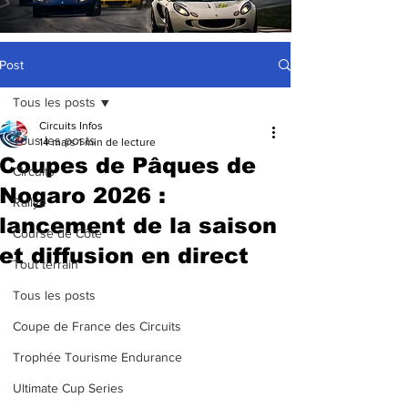
Post
Tous les posts
Circuits Infos
Tous les posts
14 mars
1 min de lecture
Coupes de Pâques de
Circuits
Nogaro 2026 :
Rallye
lancement de la saison
Course de Côte
et diffusion en direct
Tout terrain
Tous les posts
Coupe de France des Circuits
Trophée Tourisme Endurance
Ultimate Cup Series