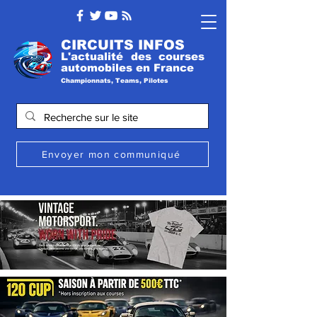
CIRCUITS INFOS
L'actualité des courses
automobile
s
en France
Championnats, Teams, Pilotes
Envoyer mon communiqué