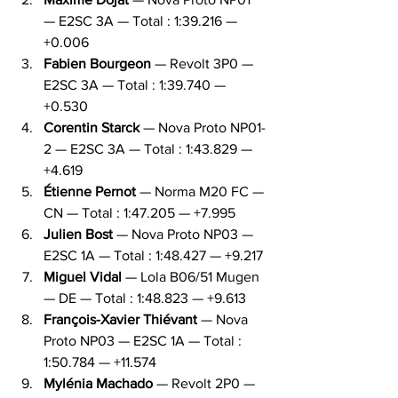
— E2SC 3A — Total : 1:39.216 — 
+0.006
Fabien Bourgeon
 — Revolt 3P0 — 
E2SC 3A — Total : 1:39.740 — 
+0.530
Corentin Starck
 — Nova Proto NP01-
2 — E2SC 3A — Total : 1:43.829 — 
+4.619
Étienne Pernot
 — Norma M20 FC — 
CN — Total : 1:47.205 — +7.995
Julien Bost
 — Nova Proto NP03 — 
E2SC 1A — Total : 1:48.427 — +9.217
Miguel Vidal
 — Lola B06/51 Mugen 
— DE — Total : 1:48.823 — +9.613
François-Xavier Thiévant
 — Nova 
Proto NP03 — E2SC 1A — Total : 
1:50.784 — +11.574
Mylénia Machado
 — Revolt 2P0 — 