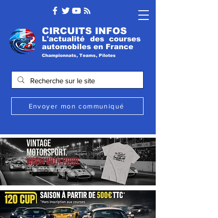
CIRCUITS INFOS
L'actualité des courses
automobile
s
en France
Championnats, Teams, Pilotes
Envoyer mon communiqué