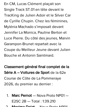
En CM, Lucas Clément plaçait son 
Single Track ST.01 en tête devant le 
TracKing de Julien Adoir et le Silver Car 
de Cyrille Chupin. Chez les féminines, 
Mylénia Machado s’imposait devant 
Jennifer La Monica, Pauline Berton et 
Luce Pierre. Du côté des jeunes, Marvin 
Garampon-Brunet repartait avec la 
Coupe du Meilleur Jeune devant Julien 
Bouche et Antonin Saintmard.
Classement général final complet de la 
Série A – Voitures de Sport
 de la 62e 
Course de Côte de La Pommeraye 
2026, du premier au dernier :
Marc Pernot
 — Nova Proto NP01 — 
E2SC 2B — Total : 1:39.210
Maxime Dojat
 — Nova Proto NP01 