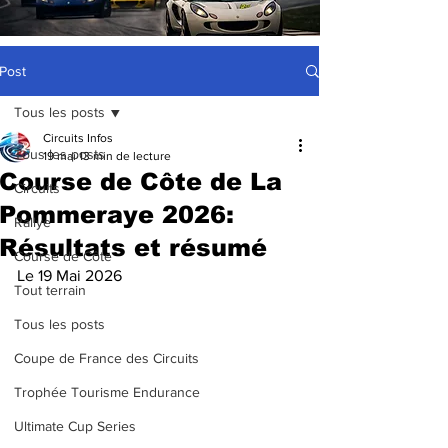
Post
Tous les posts
Circuits Infos
Tous les posts
19 mai
13 min de lecture
Course de Côte de La
Circuits
Pommeraye 2026:
Rallye
Résultats et résumé
Course de Côte
Le 19 Mai 2026
Tout terrain
Tous les posts
Coupe de France des Circuits
Trophée Tourisme Endurance
Ultimate Cup Series