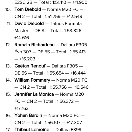
E2SC 2B — Total : 1:51.110 — +11.900
Tom Diebold
 — Norma M20 FC — 
CN 2 — Total : 1:51.759 — +12.549
David Diebold
 — Tatuus Formula 
Master — DE 8 — Total : 1:53.826 — 
+14.616
Romain Richardeau
 — Dallara F305 
Évo 307 — DE 5S — Total : 1:55.413 
— +16.203
Gaëtan Renouf
 — Dallara F305 — 
DE 5S — Total : 1:55.654 — +16.444
William Pommery
 — Norma M20 FC 
— CN 2 — Total : 1:55.756 — +16.546
Jennifer La Monica
 — Norma M20 
FC — CN 2 — Total : 1:56.372 — 
+17.162
Yohan Bardin
 — Norma M20 FC — 
CN 2 — Total : 1:56.517 — +17.307
Thibaut Lemoine
 — Dallara F399 — 