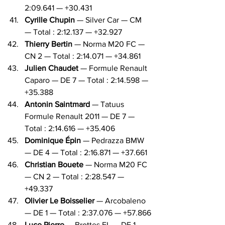
2:09.641 — +30.431
Cyrille Chupin
 — Silver Car — CM 
— Total : 2:12.137 — +32.927
Thierry Bertin
 — Norma M20 FC — 
CN 2 — Total : 2:14.071 — +34.861
Julien Chaudet
 — Formule Renault 
Caparo — DE 7 — Total : 2:14.598 — 
+35.388
Antonin Saintmard
 — Tatuus 
Formule Renault 2011 — DE 7 — 
Total : 2:14.616 — +35.406
Dominique Épin
 — Pedrazza BMW 
— DE 4 — Total : 2:16.871 — +37.661
Christian Bouete
 — Norma M20 FC 
— CN 2 — Total : 2:28.547 — 
+49.337
Olivier Le Boisselier
 — Arcobaleno 
— DE 1 — Total : 2:37.076 — +57.866
Luce Pierre
 — Brottes FL — DE 1 — 