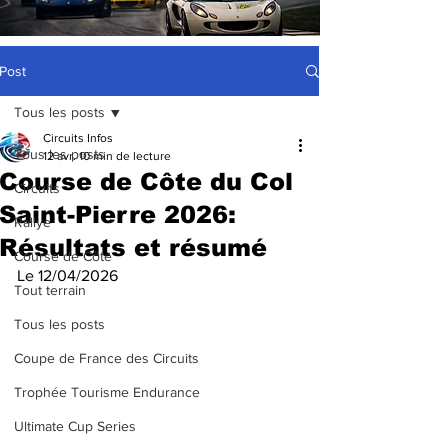
Post
Tous les posts
Circuits Infos
Tous les posts
12 avr.
10 min de lecture
Course de Côte du Col
Circuits
Saint-Pierre 2026:
Rallye
Résultats et résumé
Course de Côte
Le 12/04/2026
Tout terrain
Tous les posts
Coupe de France des Circuits
Trophée Tourisme Endurance
Ultimate Cup Series