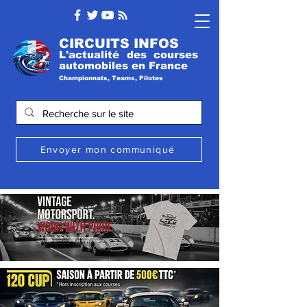
CIRCUITS INFOS
L'actualité des courses
automobile
s
en France
Championnats, Teams, Pilotes
Envoyer mon communiqué