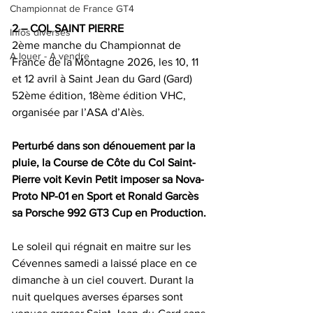
Championnat de France GT4
2 – COL SAINT PIERRE
Infos diverses
2ème manche du Championnat de 
A louer - A vendre
France de la Montagne 2026, les 10, 11 
et 12 avril à Saint Jean du Gard (Gard)
52ème édition, 18ème édition VHC, 
organisée par l’ASA d’Alès.
Perturbé dans son dénouement par la 
pluie, la Course de Côte du Col Saint-
Pierre voit Kevin Petit imposer sa Nova-
Proto NP-01 en Sport et Ronald Garcès 
sa Porsche 992 GT3 Cup en Production.
Le soleil qui régnait en maitre sur les 
Cévennes samedi a laissé place en ce 
dimanche à un ciel couvert. Durant la 
nuit quelques averses éparses sont 