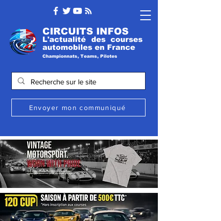
CIRCUITS INFOS
L'actualité des courses
automobile
s
en France
Championnats, Teams, Pilotes
Envoyer mon communiqué