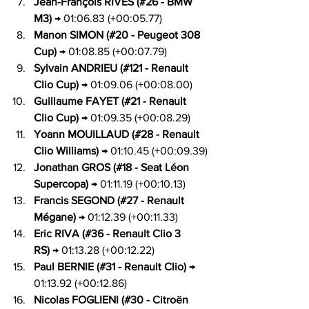
Jean-François RIVES (#26 - BMW 
M3)
 → 01:06.83 (+00:05.77)
Manon SIMON (#20 - Peugeot 308 
Cup)
 → 01:08.85 (+00:07.79)
Sylvain ANDRIEU (#121 - Renault 
Clio Cup)
 → 01:09.06 (+00:08.00)
Guillaume FAYET (#21 - Renault 
Clio Cup)
 → 01:09.35 (+00:08.29)
Yoann MOUILLAUD (#28 - Renault 
Clio Williams)
 → 01:10.45 (+00:09.39)
Jonathan GROS (#18 - Seat Léon 
Supercopa)
 → 01:11.19 (+00:10.13)
Francis SEGOND (#27 - Renault 
Mégane)
 → 01:12.39 (+00:11.33)
Eric RIVA (#36 - Renault Clio 3 
RS)
 → 01:13.28 (+00:12.22)
Paul BERNIE (#31 - Renault Clio)
 → 
01:13.92 (+00:12.86)
Nicolas FOGLIENI (#30 - Citroën 