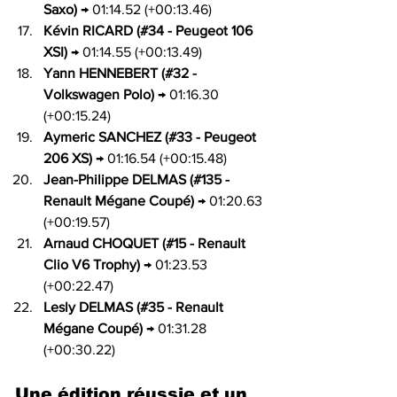
Saxo)
 → 01:14.52 (+00:13.46)
Kévin RICARD (#34 - Peugeot 106 
XSI)
 → 01:14.55 (+00:13.49)
Yann HENNEBERT (#32 - 
Volkswagen Polo)
 → 01:16.30 
(+00:15.24)
Aymeric SANCHEZ (#33 - Peugeot 
206 XS)
 → 01:16.54 (+00:15.48)
Jean-Philippe DELMAS (#135 - 
Renault Mégane Coupé)
 → 01:20.63 
(+00:19.57)
Arnaud CHOQUET (#15 - Renault 
Clio V6 Trophy)
 → 01:23.53 
(+00:22.47)
Lesly DELMAS (#35 - Renault 
Mégane Coupé)
 → 01:31.28 
(+00:30.22)
Une édition réussie et un 