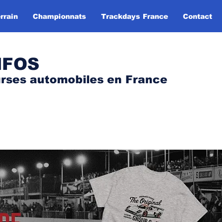
rrain
Championnats
Trackdays France
Contact
NFOS
urses automobile
s
en France