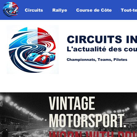
Circuits
Rallye
Course de Côte
Tout-te
CIRCUITS I
L'actualité des co
Championnats, Teams, Pilotes