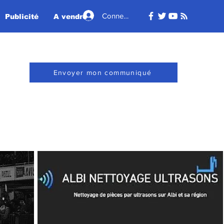
Connexion
Publicité
A vendre - A louer
Envoyer mon communiqué