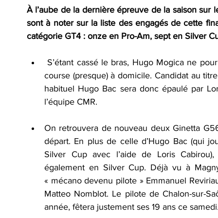
À l’aube de la dernière épreuve de la saison sur 
sont à noter sur la liste des engagés de cette final
catégorie GT4 : onze en Pro-Am, sept en Silver C
 S’étant cassé le bras, Hugo Mogica ne pourr
course (presque) à domicile. Candidat au titr
habituel Hugo Bac sera donc épaulé par Lor
l’équipe CMR.
On retrouvera de nouveau deux Ginetta G56 
départ. En plus de celle d’Hugo Bac (qui j
Silver Cup avec l’aide de Loris Cabirou),
également en Silver Cup. Déjà vu à Magny-Co
« mécano devenu pilote » Emmanuel Reviriaul
Matteo Nomblot. Le pilote de Chalon-sur-Saôn
année, fêtera justement ses 19 ans ce samedi