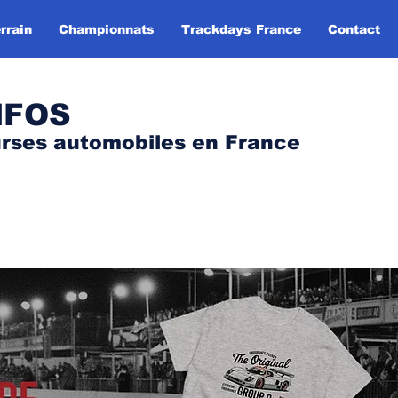
rrain
Championnats
Trackdays France
Contact
NFOS
urses automobile
s
en France