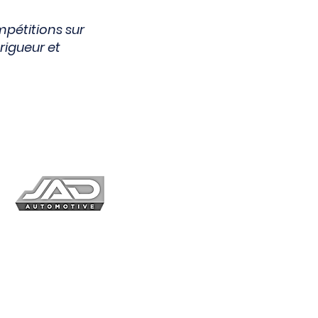
mpétitions sur
 rigueur et
Connex
Circuits