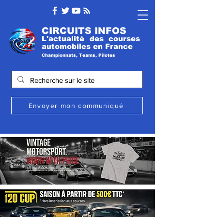
CIRCUITS INFOS
L'actualité des courses
automobile
s
en France
Championnats, Teams, Pilotes
Envoyer mon communiqué