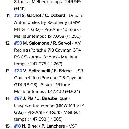
8 tours - Meilleur temps : 1:46.919 
(+1.111)
#21
 S. Gachet / C. Debard
 - Debard 
Automobiles By Racetivity (BMW 
M4 GT4 G82) - Pro-Am - 10 tours - 
Meilleur temps : 1:47.058 (+1.250)
#99
 M. Salomone / R. Servol
 - AV 
Racing (Porsche 718 Cayman GT4 
RS CS) - Am - 13 tours - Meilleur 
temps : 1:47.075 (+1.267)
#24
 V. Beltramelli / F. Briche
 - JSB 
Competition (Porsche 718 Cayman 
GT4 RS CS) - Silver - 16 tours - 
Meilleur temps : 1:47.432 (+1.624)
#87
 J. Pla / J. Beaubelique
 - 
L'Espace Bienvenue (BMW M4 GT4 
G82) - Pro-Am - 4 tours - Meilleur 
temps : 1:47.693 (+1.885)
#18
 N. Bihel / P. Lanchere
 - VSF 