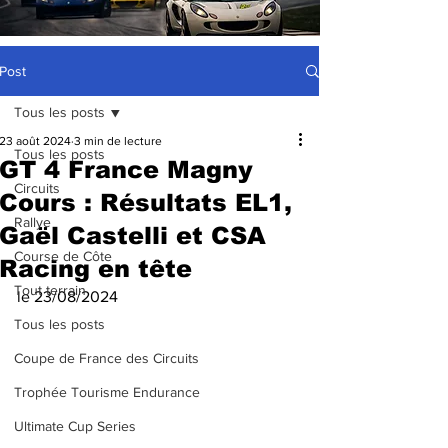
Post
Tous les posts
23 août 2024
3 min de lecture
Tous les posts
GT 4 France Magny
Circuits
Cours : Résultats EL1,
Rallye
Gaël Castelli et CSA
Course de Côte
Racing en tête
Tout terrain
le 23/08/2024
Tous les posts
Coupe de France des Circuits
Trophée Tourisme Endurance
Ultimate Cup Series