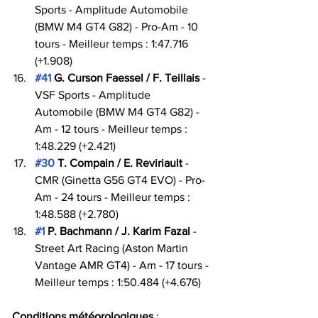
Sports - Amplitude Automobile 
(BMW M4 GT4 G82) - Pro-Am - 10 
tours - Meilleur temps : 1:47.716 
(+1.908)
#41
 G. Curson Faessel / F. Teillais
 - 
VSF Sports - Amplitude 
Automobile (BMW M4 GT4 G82) - 
Am - 12 tours - Meilleur temps : 
1:48.229 (+2.421)
#30
 T. Compain / E. Reviriault
 - 
CMR (Ginetta G56 GT4 EVO) - Pro-
Am - 24 tours - Meilleur temps : 
1:48.588 (+2.780)
#1
 P. Bachmann / J. Karim Fazal
 - 
Street Art Racing (Aston Martin 
Vantage AMR GT4) - Am - 17 tours - 
Meilleur temps : 1:50.484 (+4.676)
Conditions météorologiques
 :