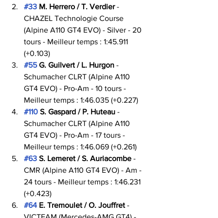
#33
 M. Herrero / T. Verdier
 - 
CHAZEL Technologie Course 
(Alpine A110 GT4 EVO) - Silver - 20 
tours - Meilleur temps : 1:45.911 
(+0.103)
#55
 G. Guilvert / L. Hurgon
 - 
Schumacher CLRT (Alpine A110 
GT4 EVO) - Pro-Am - 10 tours - 
Meilleur temps : 1:46.035 (+0.227)
#110
 S. Gaspard / P. Huteau
 - 
Schumacher CLRT (Alpine A110 
GT4 EVO) - Pro-Am - 17 tours - 
Meilleur temps : 1:46.069 (+0.261)
#63
 S. Lemeret / S. Auriacombe
 - 
CMR (Alpine A110 GT4 EVO) - Am - 
24 tours - Meilleur temps : 1:46.231 
(+0.423)
#64
 E. Tremoulet / O. Jouffret
 - 
VICTEAM (Mercedes-AMG GT4) - 