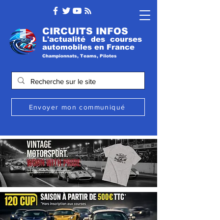
CIRCUITS INFOS
L'actualité des courses
automobile
s
en France
Championnats, Teams, Pilotes
Envoyer mon communiqué