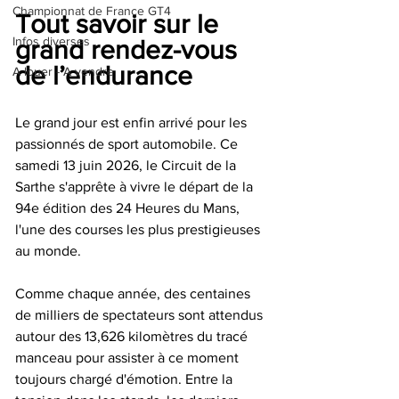
Championnat de France GT4
Tout savoir sur le 
Infos diverses
grand rendez-vous 
de l’endurance
A louer - A vendre
Le grand jour est enfin arrivé pour les 
passionnés de sport automobile. Ce 
samedi 13 juin 2026, le Circuit de la 
Sarthe s'apprête à vivre le départ de la 
94e édition des 24 Heures du Mans, 
l'une des courses les plus prestigieuses 
au monde.
Comme chaque année, des centaines 
de milliers de spectateurs sont attendus 
autour des 13,626 kilomètres du tracé 
manceau pour assister à ce moment 
toujours chargé d'émotion. Entre la 