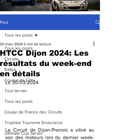
Post
Tous les posts
30 mars 2024
2 min de lecture
Tous les posts
HTCC Dijon 2024: Les
Circuits
résultats du week-end
Rallye
en détails
Course de Côte
Le 30/03/2024
Tout terrain
Tous les posts
Coupe de France des Circuits
Trophée Tourisme Endurance
Le Circuit de Dijon-Prenois a vibré au 
Ultimate Cup Series
son des moteurs lors du dernier week-