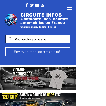
CIRCUITS INFOS
L'actualité des courses
automobile
s
en France
Championnats, Teams, Pilotes
Envoyer mon communiqué