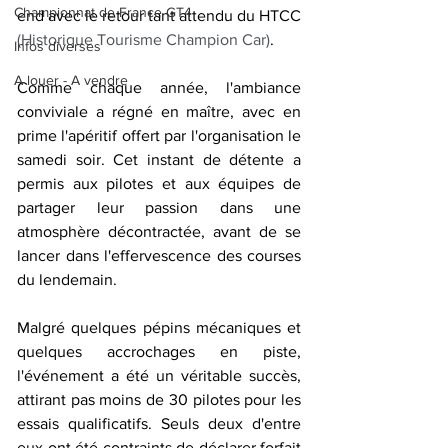
Championnat de France GT4
end avec le retour tant attendu du HTCC 
(Historique Tourisme Champion Car)
. 
Infos diverses
A louer - A vendre
Comme chaque année, l'ambiance 
conviviale a régné en maître, avec en 
prime l'apéritif offert par l'organisation le 
samedi soir. Cet instant de détente a 
permis aux pilotes et aux équipes de 
partager leur passion dans une 
atmosphère décontractée, avant de se 
lancer dans l'effervescence des courses 
du lendemain.
Malgré quelques pépins mécaniques et 
quelques accrochages en piste, 
l'événement a été un véritable succès, 
attirant pas moins de 30 pilotes pour les 
essais qualificatifs. Seuls deux d'entre 
eux ont été contraints de déclarer forfait 