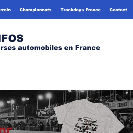
rrain
Championnats
Trackdays France
Contact
NFOS
urses automobile
s
en France