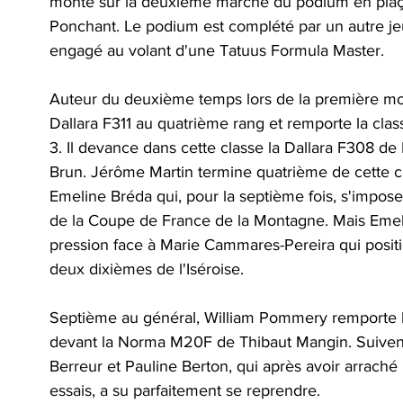
monte sur la deuxième marche du podium en plaça
Ponchant. Le podium est complété par un autre j
engagé au volant d'une Tatuus Formula Master.
Auteur du deuxième temps lors de la première mon
Dallara F311 au quatrième rang et remporte la cla
3. Il devance dans cette classe la Dallara F308 de
Brun. Jérôme Martin termine quatrième de cette c
Emeline Bréda qui, pour la septième fois, s'impos
de la Coupe de France de la Montagne. Mais Emelin
pression face à Marie Cammares-Pereira qui posi
deux dixièmes de l'Iséroise.
Septième au général, William Pommery remporte
devant la Norma M20F de Thibaut Mangin. Suivent
Berreur et Pauline Berton, qui après avoir arraché 
essais, a su parfaitement se reprendre.