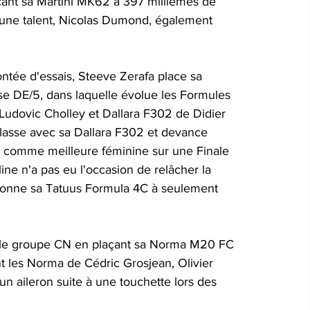
nt sa Martini MK62 à 397 millièmes de 
eune talent, Nicolas Dumond, également 
tée d'essais, Steeve Zerafa place sa 
sse DE/5, dans laquelle évolue les Formules 
 Ludovic Cholley et Dallara F302 de Didier 
lasse avec sa Dallara F302 et devance 
e comme meilleure féminine sur une Finale 
e n'a pas eu l'occasion de relâcher la 
tionne sa Tatuus Formula 4C à seulement 
 le groupe CN en plaçant sa Norma M20 FC 
 les Norma de Cédric Grosjean, Olivier 
un aileron suite à une touchette lors des 