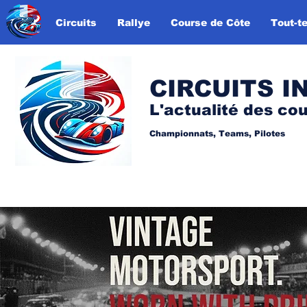
Circuits
Rallye
Course de Côte
Tout-te
CIRCUITS I
L'actualité des co
Championnats, Teams, Pilotes