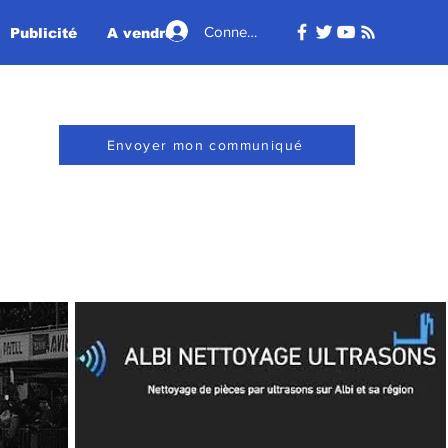
Connexion
Publicité
A vendre - A louer
Envoyer mon communiqué