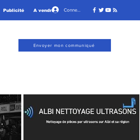
Connexion
Publicité
A vendre - A louer
Envoyer mon communiqué