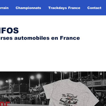
rrain
Championnats
Trackdays France
Contact
NFOS
urses automobile
s
en France