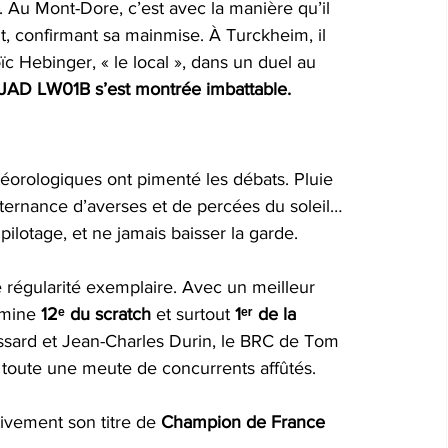
 Au Mont-Dore, c’est avec la manière qu’il 
t, confirmant sa mainmise. À Turckheim, il 
ïc Hebinger, « le local », dans un duel au 
 JAD LW01B s’est montrée imbattable.
téorologiques ont pimenté les débats. Pluie 
ternance d’averses et de percées du soleil… 
pilotage, et ne jamais baisser la garde.
 régularité exemplaire. Avec un meilleur 
ermine 
12ᵉ du scratch
 et surtout 
1ᵉʳ de la 
ssard et Jean-Charles Durin, le BRC de Tom 
 toute une meute de concurrents affûtés.
itivement son titre de 
Champion de France 