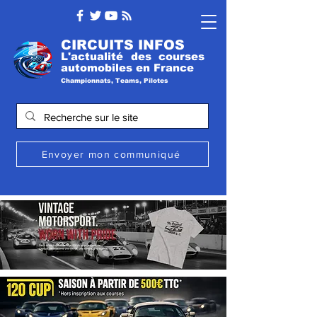
CIRCUITS INFOS
L'actualité des courses
automobile
s
en France
Championnats, Teams, Pilotes
Envoyer mon communiqué