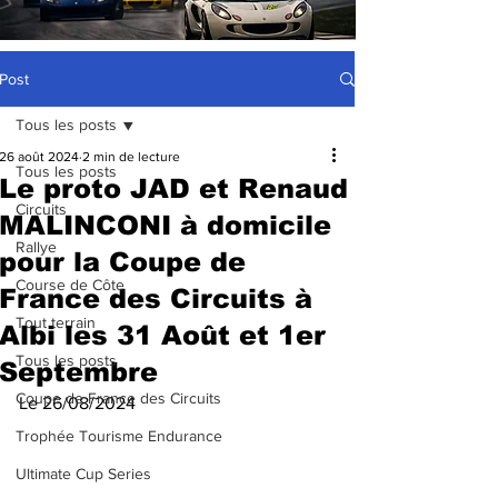
Post
Tous les posts
26 août 2024
2 min de lecture
Tous les posts
Le proto JAD et Renaud
Circuits
MALINCONI à domicile
Rallye
pour la Coupe de
Course de Côte
France des Circuits à
Tout terrain
Albi les 31 Août et 1er
Tous les posts
Septembre
Coupe de France des Circuits
Le 26/08/2024
Trophée Tourisme Endurance
Ultimate Cup Series