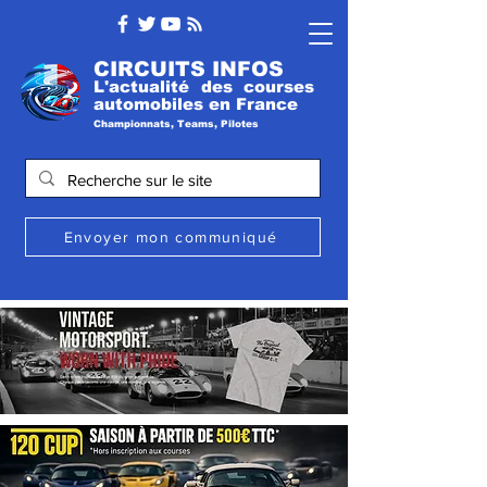
CIRCUITS INFOS
L'actualité des courses
automobile
s
en France
Championnats, Teams, Pilotes
Envoyer mon communiqué