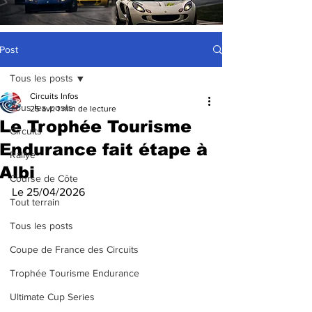
Post
Tous les posts
Circuits Infos
Tous les posts
25 avr.
1 min de lecture
Le Trophée Tourisme
Circuits
Endurance fait étape à
Rallye
Albi
Course de Côte
Le 25/04/2026
Tout terrain
Tous les posts
Coupe de France des Circuits
Trophée Tourisme Endurance
Ultimate Cup Series