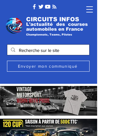
CIRCUITS INFOS
L'actualité des courses
automobile
s
en France
Championnats, Teams, Pilotes
Envoyer mon communiqué