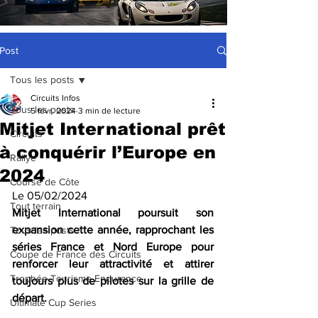
Post
Tous les posts
Circuits Infos
Tous les posts
5 févr. 2024
3 min de lecture
Mitjet International prêt
Circuits
à conquérir l’Europe en
Rallye
2024
Course de Côte
Le 05/02/2024
Tout terrain
Mitjet International poursuit son 
expansion cette année, rapprochant les 
Tous les posts
séries France et Nord Europe pour 
Coupe de France des Circuits
renforcer leur attractivité et attirer 
Trophée Tourisme Endurance
toujours plus de pilotes sur la grille de 
départ.
Ultimate Cup Series