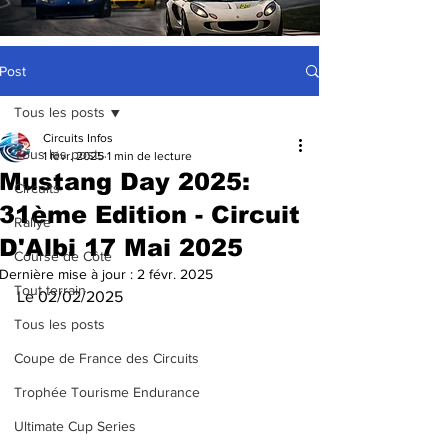
Post
Tous les posts
Circuits Infos
Tous les posts
1 févr. 2025
1 min de lecture
Mustang Day 2025:
Circuits
31ème Edition - Circuit
Rallye
D'Albi 17 Mai 2025
Course de Côte
Dernière mise à jour :
2 févr. 2025
Tout terrain
Le 02/02/2025 
Tous les posts
Coupe de France des Circuits
Trophée Tourisme Endurance
Ultimate Cup Series