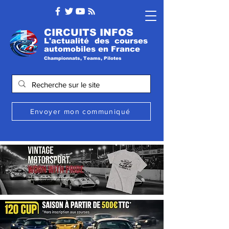
CIRCUITS INFOS
L'actualité des courses
automobile
s
en France
Championnats, Teams, Pilotes
Envoyer mon communiqué