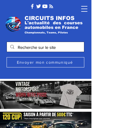
CIRCUITS INFOS
L'actualité des courses
automobile
s
en France
Championnats, Teams, Pilotes
Envoyer mon communiqué