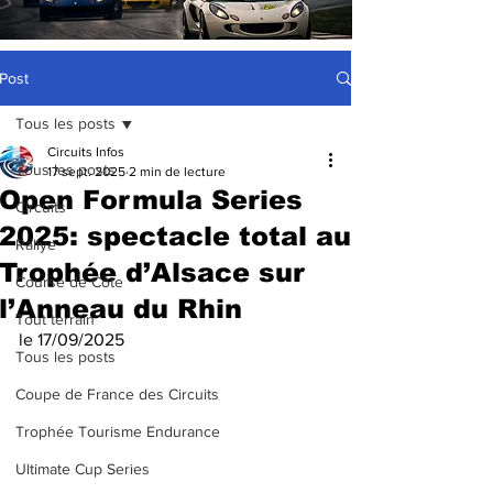
Post
Tous les posts
Circuits Infos
Tous les posts
17 sept. 2025
2 min de lecture
Open Formula Series
Circuits
2025: spectacle total au
Rallye
Trophée d’Alsace sur
Course de Côte
l’Anneau du Rhin
Tout terrain
le 17/09/2025
Tous les posts
Coupe de France des Circuits
Trophée Tourisme Endurance
Ultimate Cup Series