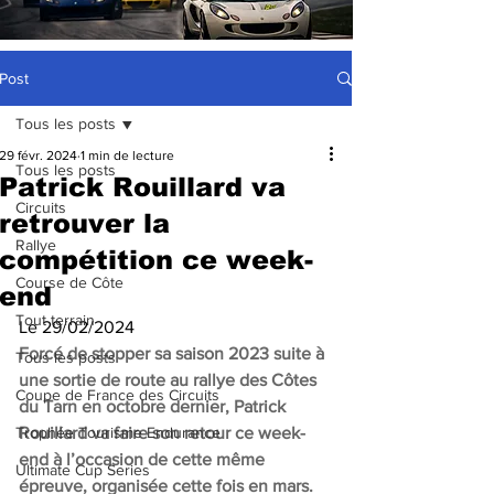
Post
Tous les posts
29 févr. 2024
1 min de lecture
Tous les posts
Patrick Rouillard va
Circuits
retrouver la
Rallye
compétition ce week-
Course de Côte
end
Tout terrain
Le 29/02/2024
Forcé de stopper sa saison 2023 suite à 
Tous les posts
une sortie de route au rallye des Côtes 
Coupe de France des Circuits
du Tarn en octobre dernier, Patrick 
Trophée Tourisme Endurance
Rouillard va faire son retour ce week-
end à l’occasion de cette même 
Ultimate Cup Series
épreuve, organisée cette fois en mars.