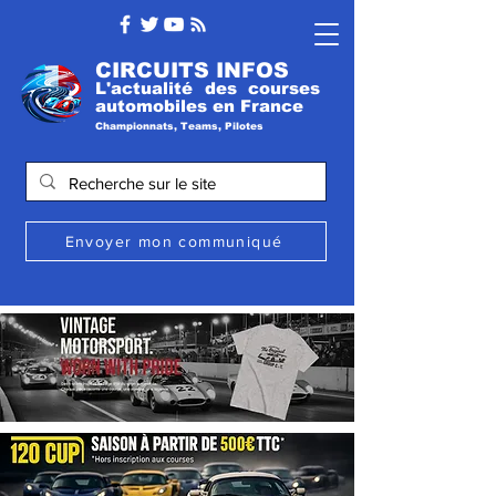
CIRCUITS INFOS
L'actualité des courses
automobile
s
en France
Championnats, Teams, Pilotes
Envoyer mon communiqué