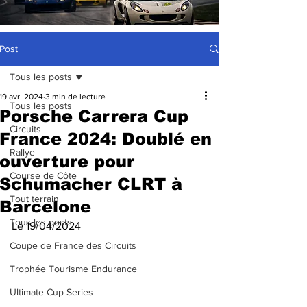
Post
Tous les posts
19 avr. 2024
3 min de lecture
Tous les posts
Porsche Carrera Cup
Circuits
France 2024: Doublé en
Rallye
ouverture pour
Course de Côte
Schumacher CLRT à
Tout terrain
Barcelone
Tous les posts
Le 19/04/2024
Coupe de France des Circuits
Trophée Tourisme Endurance
Ultimate Cup Series