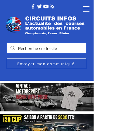
CIRCUITS INFOS
L'actualité des courses
automobile
s
en France
Championnats, Teams, Pilotes
Envoyer mon communiqué