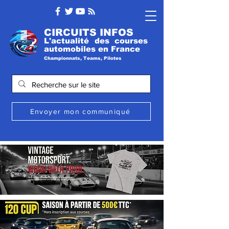
CIRCUITS INFOS
L'actualité des courses
automobile
s
en France
Championnats, Teams, Pilotes
Envoyer mon communiqué