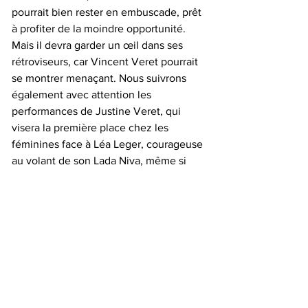
pourrait bien rester en embuscade, prêt 
à profiter de la moindre opportunité. 
Mais il devra garder un œil dans ses 
rétroviseurs, car Vincent Veret pourrait 
se montrer menaçant. Nous suivrons 
également avec attention les 
performances de Justine Veret, qui 
visera la première place chez les 
féminines face à Léa Leger, courageuse 
au volant de son Lada Niva, même si 
elle ne pourra pas lutter à armes égales.
Tout terrain
Tous les posts
Commentaires