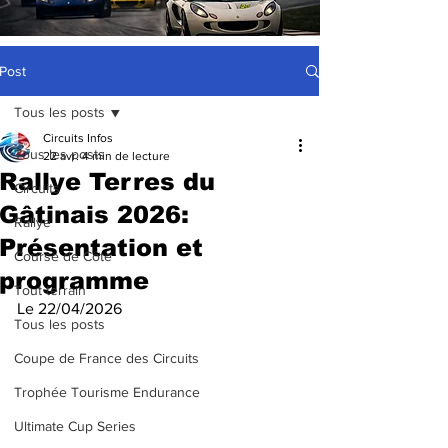
Post
Tous les posts
Circuits Infos
Tous les posts
22 avr.
4 min de lecture
Rallye Terres du
Circuits
Gâtinais 2026:
Rallye
Présentation et
Course de Côte
programme
Tout terrain
Le 22/04/2026
Tous les posts
Coupe de France des Circuits
Trophée Tourisme Endurance
Ultimate Cup Series