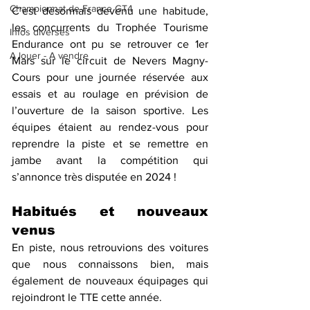
Championnat de France GT4
C’est désormais devenu une habitude, 
les concurrents du Trophée Tourisme 
Infos diverses
Endurance ont pu se retrouver ce 1er 
A louer - A vendre
Mars sur le circuit de Nevers Magny-
Cours pour une journée réservée aux 
essais et au roulage en prévision de 
l’ouverture de la saison sportive. Les 
équipes étaient au rendez-vous pour 
reprendre la piste et se remettre en 
jambe avant la compétition qui 
s’annonce très disputée en 2024 !
Habitués et nouveaux 
venus
En piste, nous retrouvions des voitures 
que nous connaissons bien, mais 
également de nouveaux équipages qui 
rejoindront le TTE cette année. 