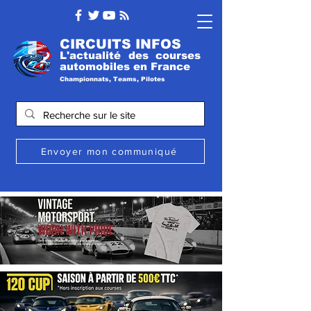
CIRCUITS INFOS
L'actualité des courses
automobile
s
en France
Championnats, Teams, Pilotes
Envoyer mon communiqué