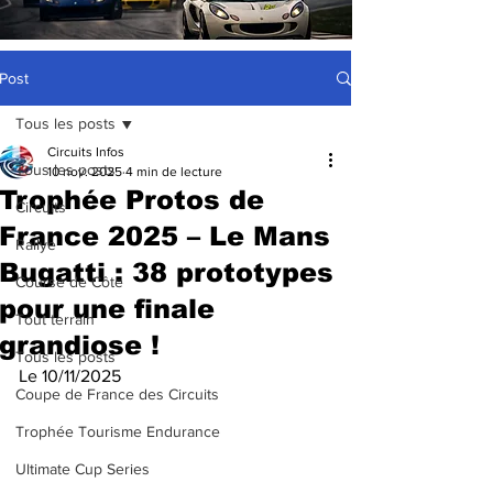
Post
Tous les posts
Circuits Infos
Tous les posts
10 nov. 2025
4 min de lecture
Trophée Protos de
Circuits
France 2025 – Le Mans
Rallye
Bugatti : 38 prototypes
Course de Côte
pour une finale
Tout terrain
grandiose !
Tous les posts
Le 10/11/2025
Coupe de France des Circuits
Trophée Tourisme Endurance
Ultimate Cup Series