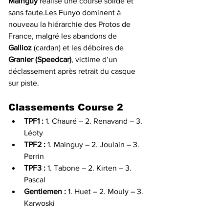
Mainguy
 réalise une course solide et 
sans faute.Les Funyo dominent à 
nouveau la hiérarchie des Protos de 
France, malgré les abandons de 
Gallioz
 (cardan) et les déboires de 
Granier (Speedcar)
, victime d’un 
déclassement après retrait du casque 
sur piste.
Classements Course 2
TPF1 :
 1. Chauré – 2. Renavand – 3. 
Léoty
TPF2 :
 1. Mainguy – 2. Joulain – 3. 
Perrin
TPF3 :
 1. Tabone – 2. Kirten – 3. 
Pascal
Gentlemen :
 1. Huet – 2. Mouly – 3. 
Karwoski