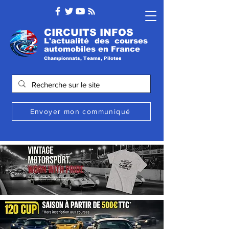
CIRCUITS INFOS
L'actualité des courses
automobile
s
en France
Championnats, Teams, Pilotes
Envoyer mon communiqué