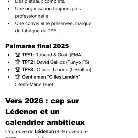
Des plateaux complets,
Une organisation toujours plus 
professionnelle,
Une convivialité préservée, marque 
de fabrique du TPF.
Palmarès final 2025
🏆 
TPF1 :
 Rubaud & Gosti (EMA)
🏆 
TPF2 :
 David Gallioz (Funyo F5)
🏆 
TPF3 :
 Olivier Tabone (LeGallen)
🏆 
Gentlemen “Gilles Landrin” 
:
 Jean-Marie Huet
Vers 2026 : cap sur 
Lédenon et un 
calendrier ambitieux
L’épreuve de 
Lédenon
 (8–9 novembre 