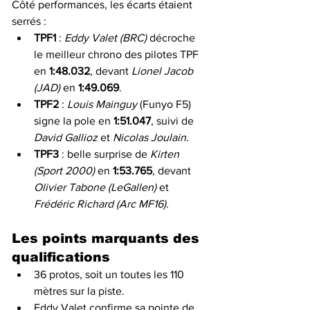
Côté performances, les écarts étaient 
serrés :
TPF1
 : 
Eddy Valet (BRC)
 décroche 
le meilleur chrono des pilotes TPF 
en 
1:48.032
, devant 
Lionel Jacob 
(JAD)
 en 
1:49.069
.
TPF2
 : 
Louis Mainguy
 (Funyo F5) 
signe la pole en 
1:51.047
, suivi de 
David Gallioz
 et 
Nicolas Joulain
.
TPF3
 : belle surprise de 
Kirten 
(Sport 2000)
 en 
1:53.765
, devant 
Olivier Tabone (LeGallen)
 et 
Frédéric Richard (Arc MF16)
.
Les points marquants des 
qualifications
36 protos, soit un toutes les 110 
mètres sur la piste.
Eddy Valet confirme sa pointe de 