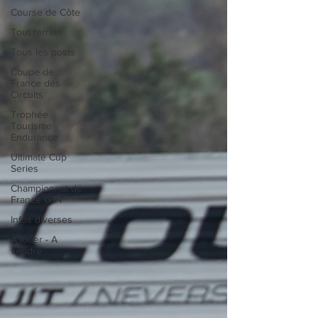
Course de Côte
Tout terrain
Tous les posts
Coupe de
France des
Circuits
Trophée
Tourisme
Endurance
Ultimate Cup
Series
Championnat de
France GT4
Infos diverses
A louer - A
vendre