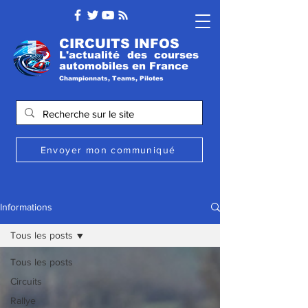
CIRCUITS INFOS
L'actualité des courses
automobile
s
en France
Championnats, Teams, Pilotes
Envoyer mon communiqué
Informations
Tous les posts
Tous les posts
Circuits
Rallye