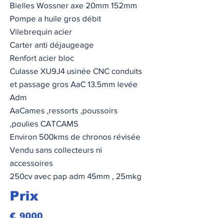
Bielles Wossner axe 20mm 152mm
Pompe a huile gros débit
Vilebrequin acier
Carter anti déjaugeage
Renfort acier bloc
Culasse XU9J4 usinée CNC conduits
et passage gros AaC 13.5mm levée
Adm
AaCames ,ressorts ,poussoirs
,poulies CATCAMS
Environ 500kms de chronos révisée
Vendu sans collecteurs ni
accessoires
250cv avec pap adm 45mm , 25mkg
Prix
€
9000