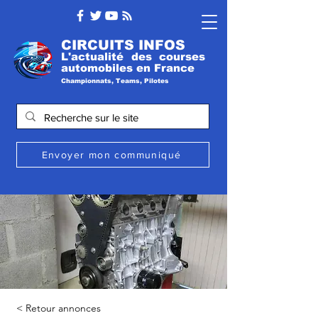
CIRCUITS INFOS
L'actualité des courses
automobile
s
en France
Championnats, Teams, Pilotes
Envoyer mon communiqué
< Retour annonces