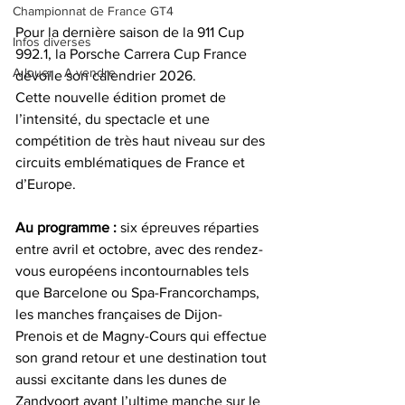
Championnat de France GT4
Pour la dernière saison de la 911 Cup 
Infos diverses
992.1, la Porsche Carrera Cup France 
A louer - A vendre
dévoile son calendrier 2026.
Cette nouvelle édition promet de 
l’intensité, du spectacle et une 
compétition de très haut niveau sur des 
circuits emblématiques de France et 
d’Europe.
Au programme :
 six épreuves réparties 
entre avril et octobre, avec des rendez-
vous européens incontournables tels 
que Barcelone ou Spa-Francorchamps, 
les manches françaises de Dijon-
Prenois et de Magny-Cours qui effectue 
son grand retour et une destination tout 
aussi excitante dans les dunes de 
Zandvoort avant l’ultime manche sur le 