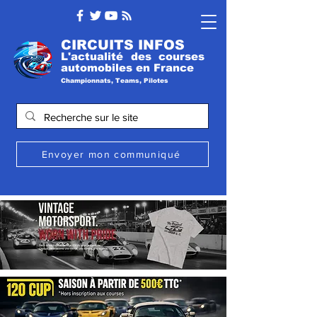
CIRCUITS INFOS
L'actualité des courses
automobile
s
en France
Championnats, Teams, Pilotes
Envoyer mon communiqué