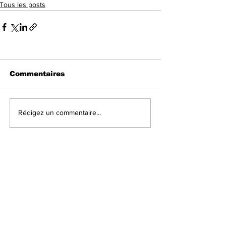
Tous les posts
Commentaires
Rédigez un commentaire...