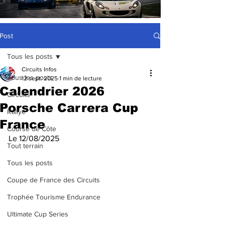
Post
Tous les posts
Circuits Infos
Tous les posts
12 sept. 2025
1 min de lecture
Calendrier 2026
Circuits
Porsche Carrera Cup
Rallye
France
Course de Côte
Le 12/08/2025
Tout terrain
Tous les posts
Coupe de France des Circuits
Trophée Tourisme Endurance
Ultimate Cup Series