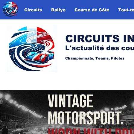
Circuits
Rallye
Course de Côte
Tout-te
CIRCUITS I
L'actualité des co
Championnats, Teams, Pilotes