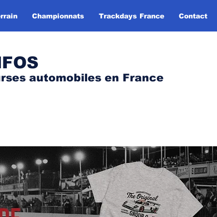
rrain
Championnats
Trackdays France
Contact
NFOS
urses automobile
s
en France