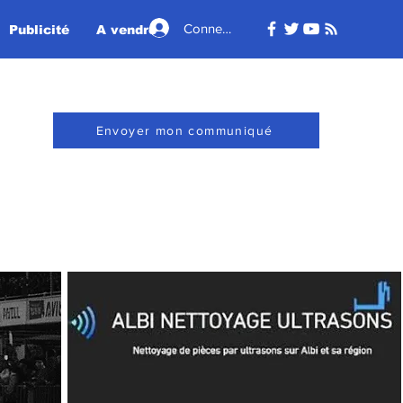
Connexion
Publicité
A vendre - A louer
Envoyer mon communiqué