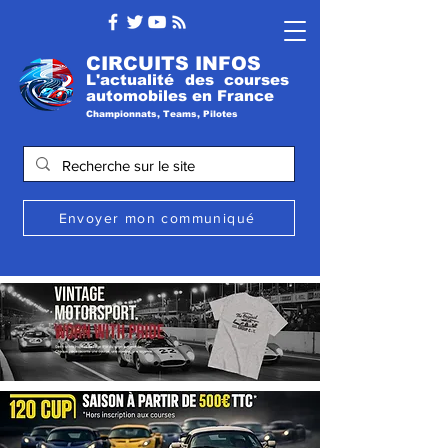
CIRCUITS INFOS
L'actualité des courses
automobile
s
en France
Championnats, Teams, Pilotes
Envoyer mon communiqué