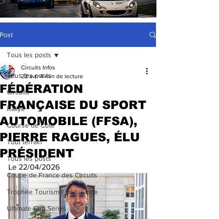
Post
Tous les posts
Circuits Infos
Tous les posts
22 avr.
4 min de lecture
FÉDÉRATION
Circuits
FRANÇAISE DU SPORT
Rallye
AUTOMOBILE (FFSA),
Course de Côte
PIERRE RAGUES, ÉLU
Tout terrain
PRÉSIDENT
Tous les posts
Le 22/04/2026
Coupe de France des Circuits
Trophée Tourisme Endurance
Ultimate Cup Series