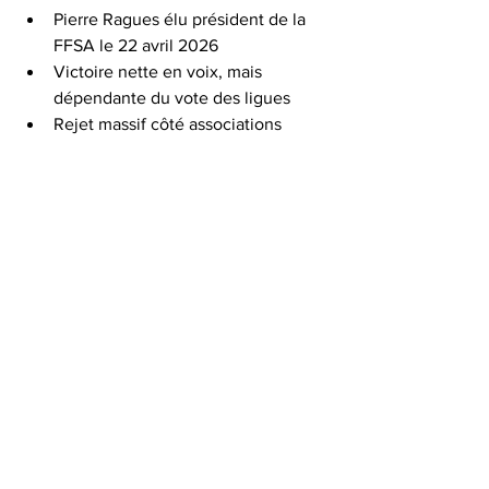
Pierre Ragues élu président de la 
FFSA le 22 avril 2026
Victoire nette en voix, mais 
dépendante du vote des ligues
Rejet massif côté associations 
sportives
Fédération profondément divisée
Contexte de crise majeure en toile 
de fond
Plus qu’une élection, ce scrutin marque 
un tournant.
Pierre Ragues prend la tête d’une 
fédération sous tension, dans un climat 
où la défiance est déjà installée. Son 