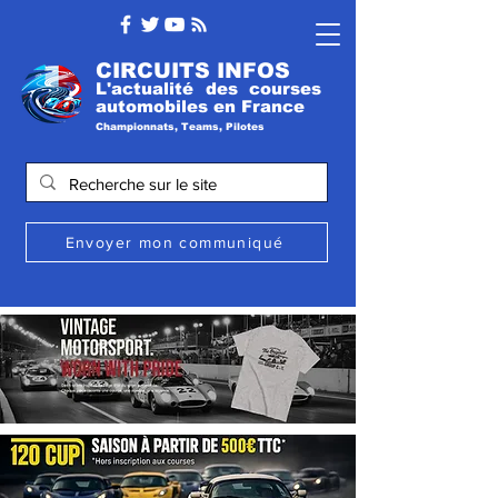
CIRCUITS INFOS
L'actualité des courses
automobile
s
en France
Championnats, Teams, Pilotes
Envoyer mon communiqué