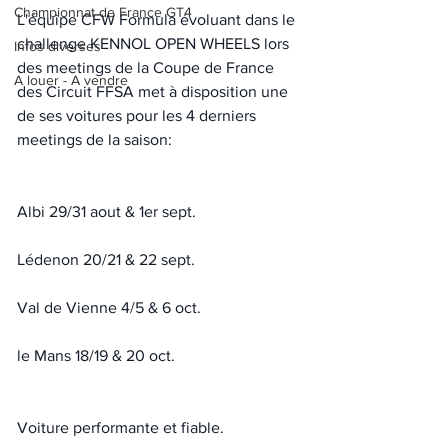
Championnat de France GT4
L'équipe CFW Formula évoluant dans le 
challenge KENNOL OPEN WHEELS lors 
Infos diverses
des meetings de la Coupe de France 
A louer - A vendre
des Circuit FFSA met à disposition une 
de ses voitures pour les 4 derniers 
meetings de la saison:
Albi 29/31 aout & 1er sept.
Lédenon 20/21 & 22 sept.
Val de Vienne 4/5 & 6 oct.
le Mans 18/19 & 20 oct.
Voiture performante et fiable.