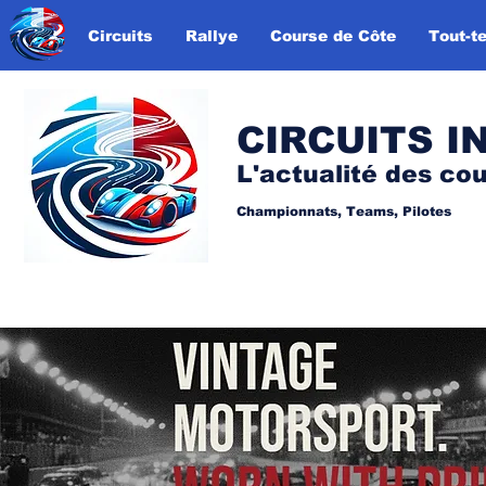
Circuits
Rallye
Course de Côte
Tout-te
CIRCUITS I
L'actualité des co
Championnats, Teams, Pilotes