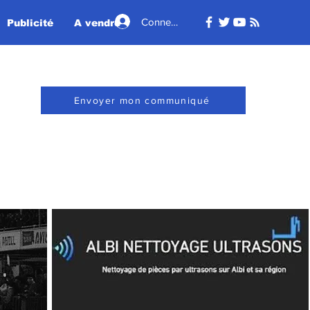
Connexion
Publicité
A vendre - A louer
Envoyer mon communiqué