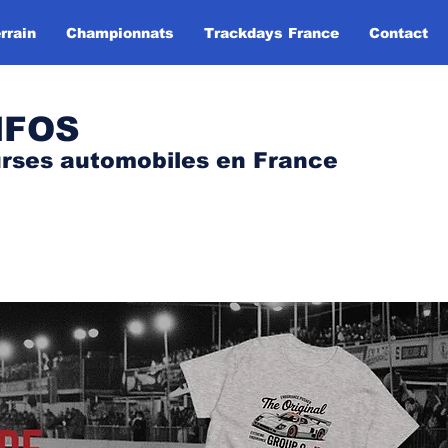
rrain
Championnats
Trackdays France
Contact
NFOS
urses automobile
s
en France