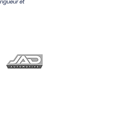
 rigueur et
Connex
Circuits
Rallye
Course de Côte