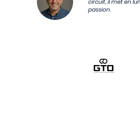
circuit, il met en 
passion.
Circuits Infos est le média internet qui 
courses automobiles en France et un
Circuits - Rallye - Côtes et Terre