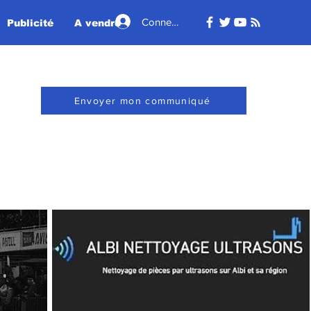
Connexion
Publicité
A vendre - A louer
Envoyer mon communiqué