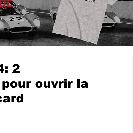
: 2
our ouvrir la
card