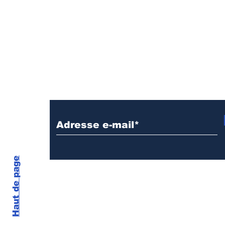
Circuits Infos est le média internet qui 
courses automobiles en France et un
Circuits - Rallye - Côtes et Terre
Inscrivez vous et recevez les i
Haut de page
2024 - 2025 