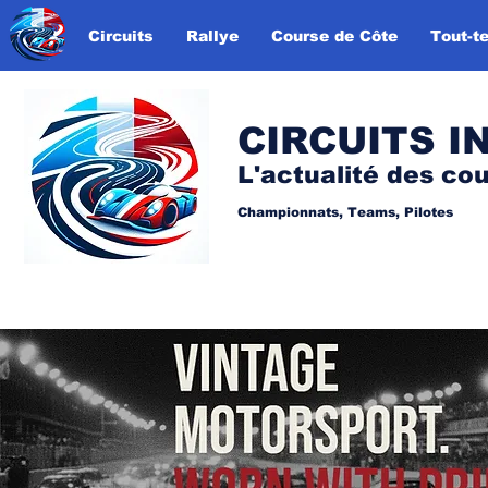
Circuits
Rallye
Course de Côte
Tout-te
CIRCUITS I
L'actualité des co
Championnats, Teams, Pilotes