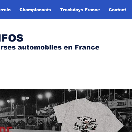
rrain
Championnats
Trackdays France
Contact
NFOS
urses automobile
s
en France