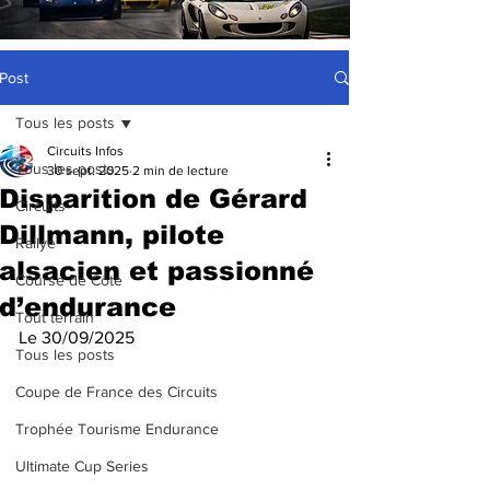
Post
Tous les posts
Circuits Infos
Tous les posts
30 sept. 2025
2 min de lecture
Disparition de Gérard
Circuits
Dillmann, pilote
Rallye
alsacien et passionné
Course de Côte
d’endurance
Tout terrain
Le 30/09/2025
Tous les posts
Coupe de France des Circuits
Trophée Tourisme Endurance
Ultimate Cup Series