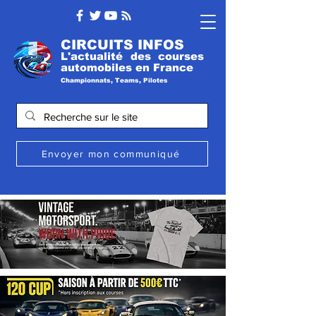
CIRCUITS INFOS
L'actualité des courses
automobile
s
en France
Championnats, Teams, Pilotes
Envoyer mon communiqué