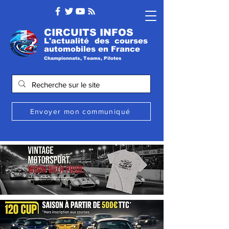
CIRCUITS INFOS
L'actualité des courses
automobile
s
en France
Championnats, Teams, Pilotes
Envoyer mon communiqué